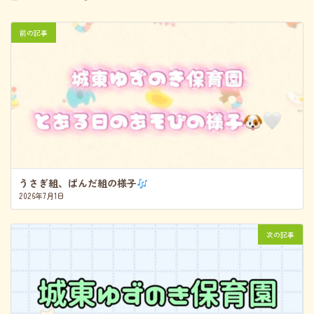
終
更
新
前の記事
日
時
:
うさぎ組、ぱんだ組の様子
2026年7月1日
次の記事