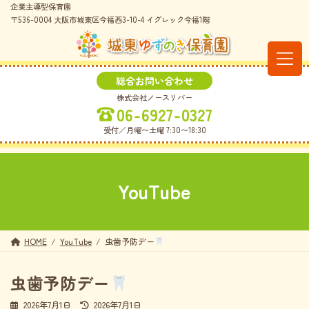
コ
ナ
企業主導型保育園
ン
ビ
〒536-0004 大阪市城東区今福西3-10-4 イグレック今福1階
テ
ゲ
ン
ー
ツ
シ
へ
ョ
総合お問い合わせ
ス
ン
株式会社ノースリバー
キ
に
06-6927-0327
ッ
移
プ
動
受付／月曜〜土曜 7:30〜18:30
YouTube
HOME
YouTube
虫歯予防デー
虫歯予防デー
最
2026年7月1日
2026年7月1日